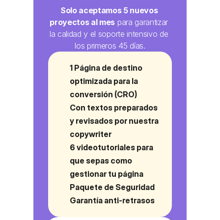
Solo aceptamos 5 nuevos 
proyectos al mes
 para garantizar 
la calidad y el soporte intensivo de 
los primeros 45 días.
1 Página de destino 
optimizada para la 
conversión (CRO)
Con textos preparados 
y revisados por nuestra 
copywriter
6 videotutoriales para 
que sepas como 
gestionar tu página
Paquete de Seguridad
Garantía anti-retrasos